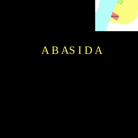
A B AS I D A