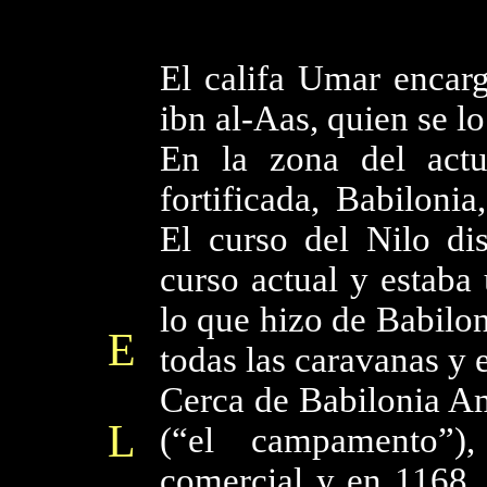
El califa Umar encar
ibn al-Aas, quien se lo
En la zona del actu
fortificada, Babiloni
El curso del Nilo di
curso actual y estaba
lo que hizo de Babilo
E
todas las caravanas y 
Cerca de Babilonia Am
L
(“el campamento”)
comercial y en 1168, 